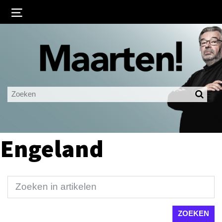
Inloggen
Ingelogd blijven
LOGIN
JE WACHTWOORD VERGETEN?
Engeland