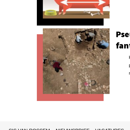
Pse
fan