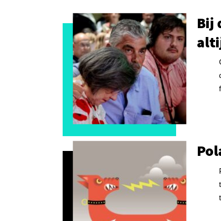
Bij
alt
Pol