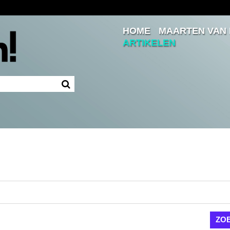
HOME
MAARTEN VAN
Inloggen
ARTIKELEN
Ingelogd blijven
LOGIN
JE WACHTWOORD VERGETEN?