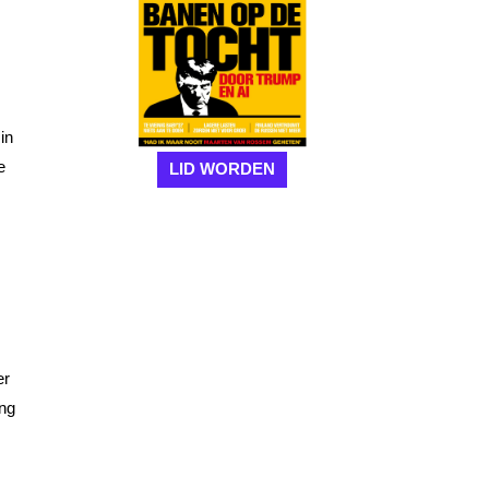
in
e
LID WORDEN
er
ang