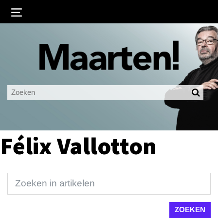
Inloggen
Ingelogd blijven
LOGIN
JE WACHTWOORD VERGETEN?
Félix Vallotton