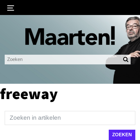
Inloggen
Ingelogd blijven
LOGIN
JE WACHTWOORD VERGETEN?
freeway