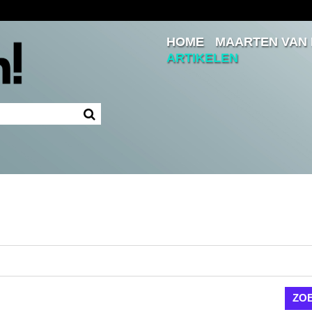
HOME
MAARTEN VAN
Inloggen
ARTIKELEN
Ingelogd blijven
LOGIN
JE WACHTWOORD VERGETEN?