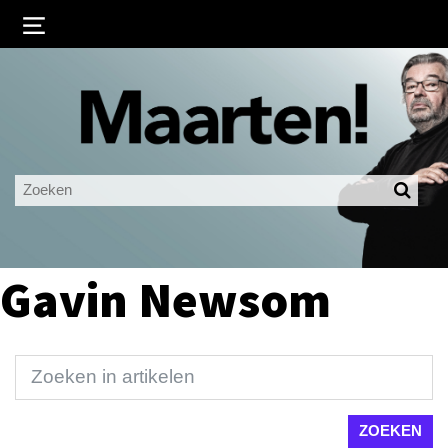
Inloggen
Ingelogd blijven
LOGIN
JE WACHTWOORD VERGETEN?
Gavin Newsom