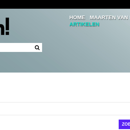
HOME
MAARTEN VAN
Inloggen
ARTIKELEN
Ingelogd blijven
LOGIN
JE WACHTWOORD VERGETEN?