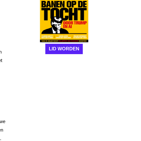
LID WORDEN
n
et
uwe
en
.