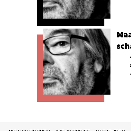
Maa
sch