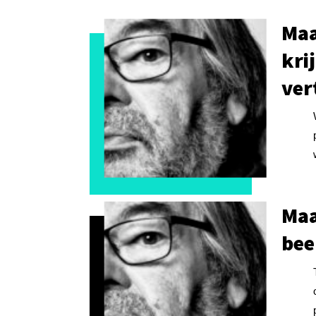
Maa
kri
ver
Maa
bee