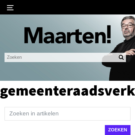
Inloggen
Ingelogd blijven
LOGIN
JE WACHTWOORD VERGETEN?
gemeenteraadsverk