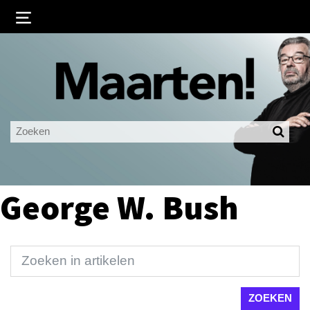
Inloggen
Ingelogd blijven
LOGIN
JE WACHTWOORD VERGETEN?
George W. Bush