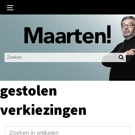
Inloggen
Ingelogd blijven
LOGIN
JE WACHTWOORD VERGETEN?
gestolen
verkiezingen