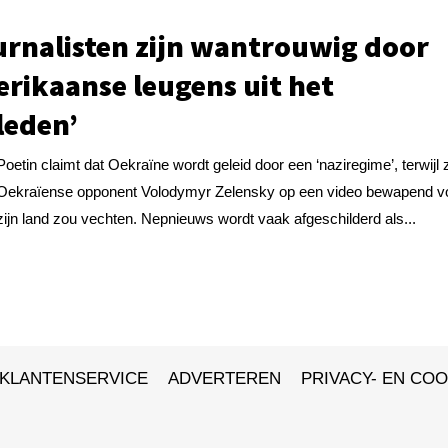
urnalisten zijn wantrouwig door
rikaanse leugens uit het
leden’
Poetin claimt dat Oekraïne wordt geleid door een ‘naziregime’, terwijl z
Oekraïense opponent Volodymyr Zelensky op een video bewapend v
zijn land zou vechten. Nepnieuws wordt vaak afgeschilderd als...
KLANTENSERVICE
ADVERTEREN
PRIVACY- EN COO