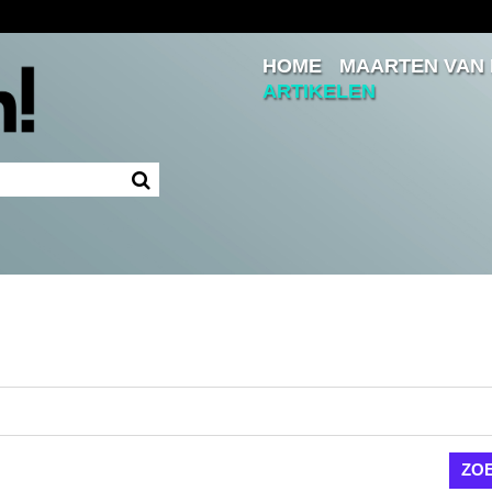
HOME
MAARTEN VAN
Inloggen
ARTIKELEN
Ingelogd blijven
LOGIN
JE WACHTWOORD VERGETEN?