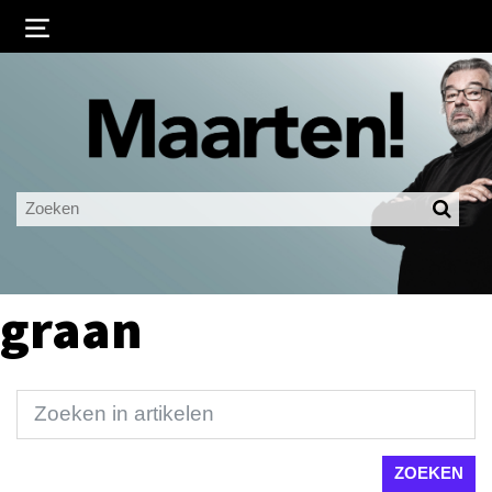
Inloggen
Ingelogd blijven
LOGIN
JE WACHTWOORD VERGETEN?
graan