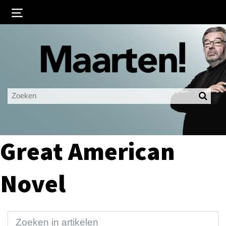
Inloggen
Ingelogd blijven
LOGIN
JE WACHTWOORD VERGETEN?
Great American
Novel