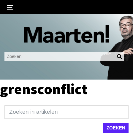
Inloggen
Ingelogd blijven
LOGIN
JE WACHTWOORD VERGETEN?
grensconflict