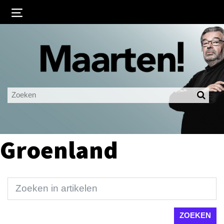
Inloggen
Ingelogd blijven
LOGIN
JE WACHTWOORD VERGETEN?
Groenland