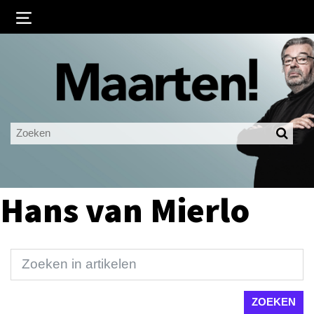
Inloggen
Ingelogd blijven
LOGIN
JE WACHTWOORD VERGETEN?
Hans van Mierlo