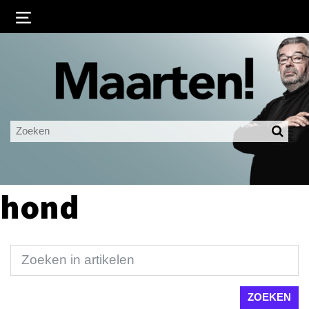
Inloggen
Ingelogd blijven
LOGIN
JE WACHTWOORD VERGETEN?
hond