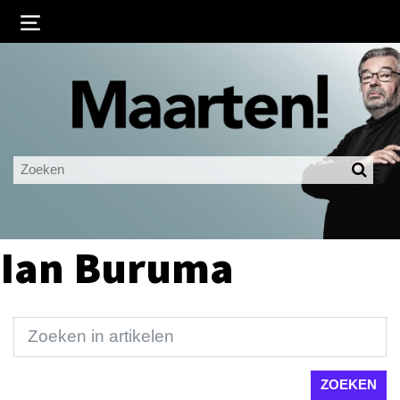
Inloggen
Ingelogd blijven
LOGIN
JE WACHTWOORD VERGETEN?
Ian Buruma