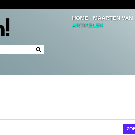
HOME
MAARTEN VAN
Inloggen
ARTIKELEN
Ingelogd blijven
LOGIN
JE WACHTWOORD VERGETEN?