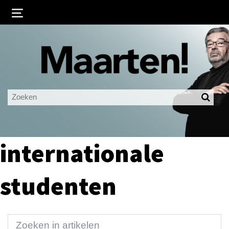
Inloggen
Ingelogd blijven
LOGIN
JE WACHTWOORD VERGETEN?
internationale
studenten