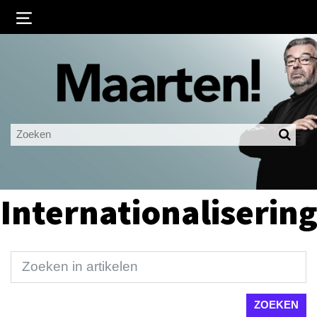
Inloggen
Ingelogd blijven
LOGIN
JE WACHTWOORD VERGETEN?
Internationaliserin