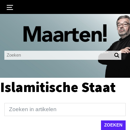
Inloggen
Ingelogd blijven
LOGIN
JE WACHTWOORD VERGETEN?
Islamitische Staat