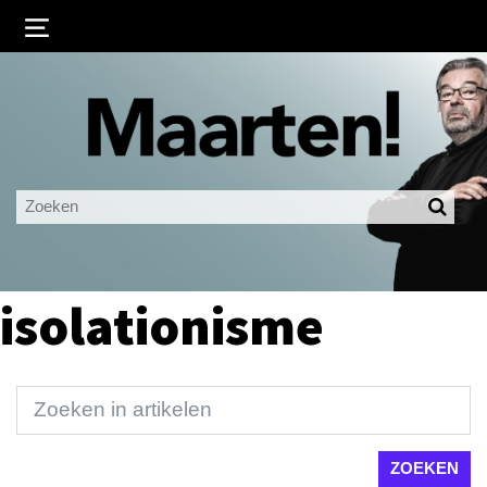
Inloggen
Ingelogd blijven
LOGIN
JE WACHTWOORD VERGETEN?
isolationisme