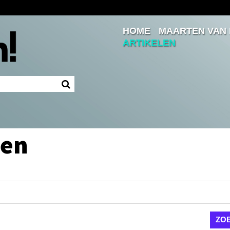
HOME
MAARTEN VAN
Inloggen
ARTIKELEN
Ingelogd blijven
LOGIN
JE WACHTWOORD VERGETEN?
den