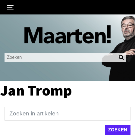
Inloggen
Ingelogd blijven
LOGIN
JE WACHTWOORD VERGETEN?
Jan Tromp