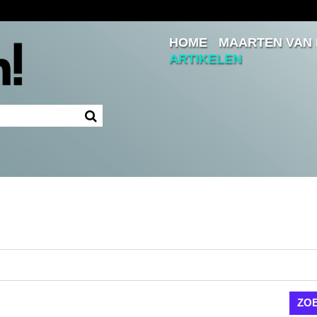
HOME
MAARTEN VAN
Inloggen
ARTIKELEN
Ingelogd blijven
LOGIN
JE WACHTWOORD VERGETEN?