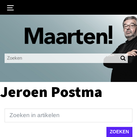
Inloggen
Ingelogd blijven
LOGIN
JE WACHTWOORD VERGETEN?
Jeroen Postma