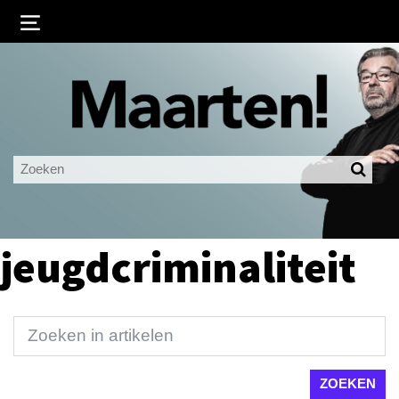
Inloggen
Ingelogd blijven
LOGIN
JE WACHTWOORD VERGETEN?
jeugdcriminaliteit