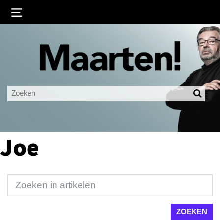
Inloggen
Ingelogd blijven
LOGIN
JE WACHTWOORD VERGETEN?
Joe