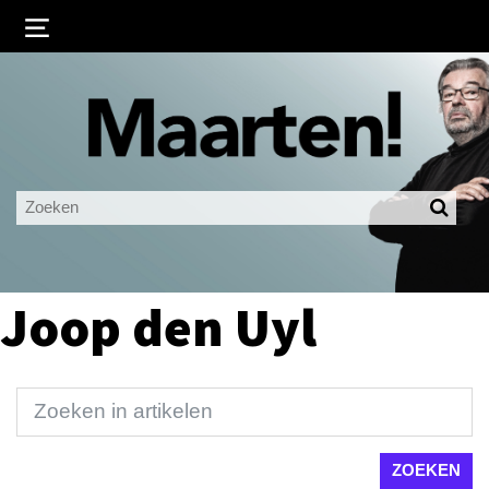
Inloggen
Ingelogd blijven
LOGIN
JE WACHTWOORD VERGETEN?
Joop den Uyl