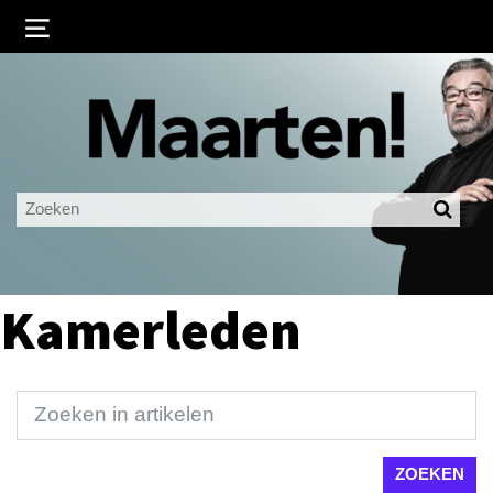
Inloggen
Ingelogd blijven
LOGIN
JE WACHTWOORD VERGETEN?
Kamerleden