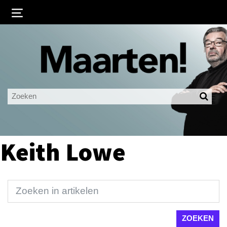
Inloggen
Ingelogd blijven
LOGIN
JE WACHTWOORD VERGETEN?
Keith Lowe