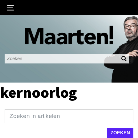
Inloggen
Ingelogd blijven
LOGIN
JE WACHTWOORD VERGETEN?
kernoorlog