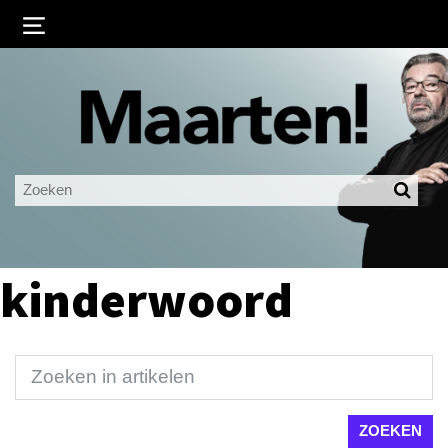
Inloggen
Ingelogd blijven
LOGIN
JE WACHTWOORD VERGETEN?
kinderwoord