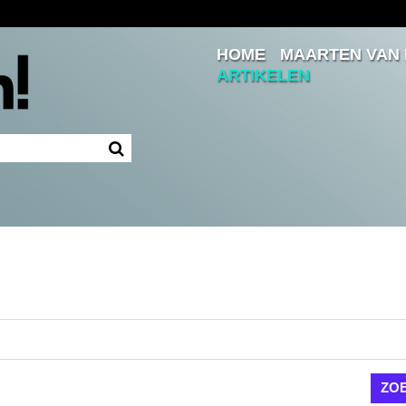
HOME
MAARTEN VAN
Inloggen
ARTIKELEN
Ingelogd blijven
LOGIN
JE WACHTWOORD VERGETEN?