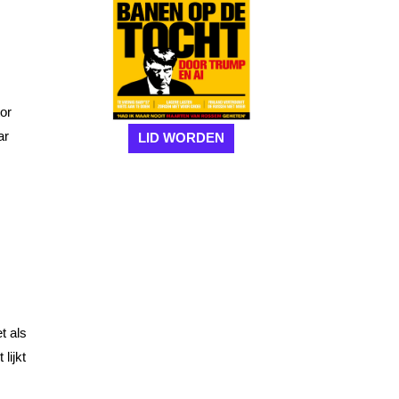
or
ar
LID WORDEN
t als
lijkt