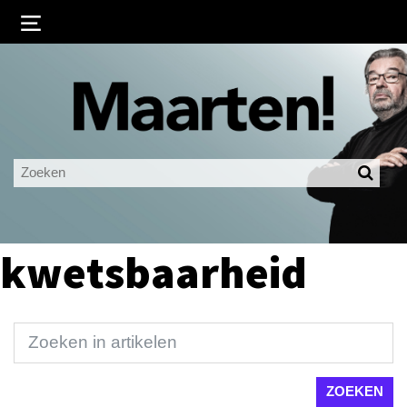
Inloggen
Ingelogd blijven
LOGIN
JE WACHTWOORD VERGETEN?
kwetsbaarheid