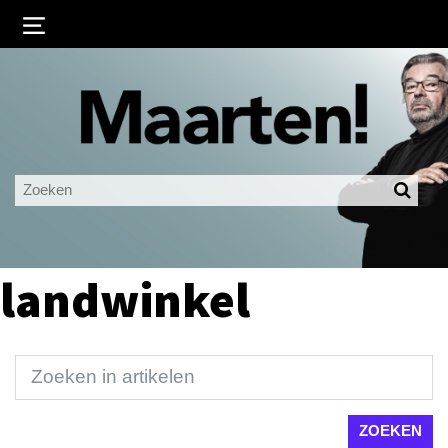
Inloggen
Ingelogd blijven
LOGIN
JE WACHTWOORD VERGETEN?
landwinkel