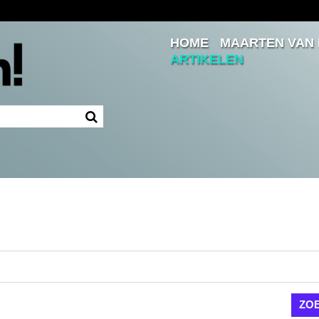
HOME
MAARTEN VAN
Inloggen
ARTIKELEN
Ingelogd blijven
LOGIN
JE WACHTWOORD VERGETEN?