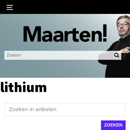
Inloggen
Ingelogd blijven
LOGIN
JE WACHTWOORD VERGETEN?
lithium