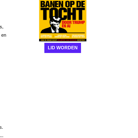
s,
 en
LID WORDEN
s.
..