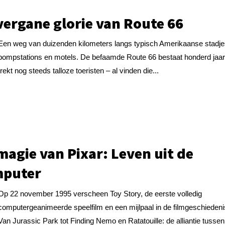
vergane glorie van Route 66
Een weg van duizenden kilometers langs typisch Amerikaanse stadje
pompstations en motels. De befaamde Route 66 bestaat honderd jaar
trekt nog steeds talloze toeristen – al vinden die...
magie van Pixar: Leven uit de
mputer
Op 22 november 1995 verscheen Toy Story, de eerste volledig
computergeanimeerde speelfilm en een mijlpaal in de filmgeschiedeni
Van Jurassic Park tot Finding Nemo en Ratatouille: de alliantie tussen.