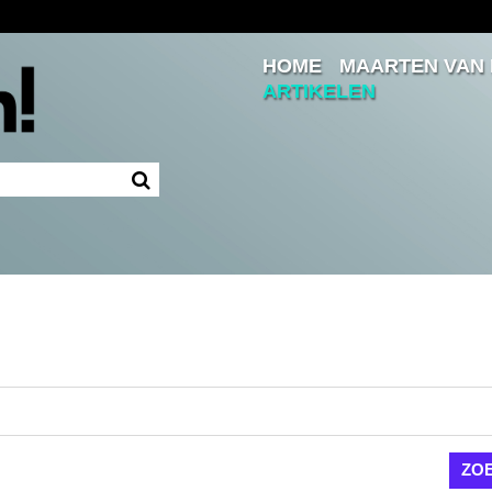
HOME
MAARTEN VAN
Inloggen
ARTIKELEN
Ingelogd blijven
LOGIN
JE WACHTWOORD VERGETEN?