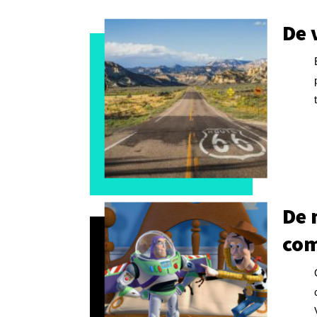
De 
De 
co