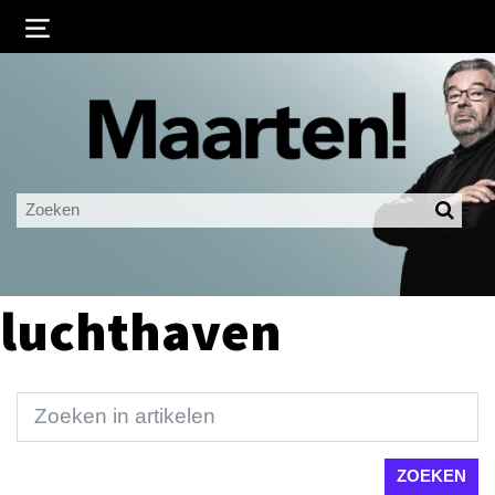
Inloggen
Ingelogd blijven
LOGIN
JE WACHTWOORD VERGETEN?
luchthaven