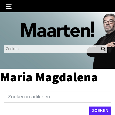
Inloggen
Ingelogd blijven
LOGIN
JE WACHTWOORD VERGETEN?
Maria Magdalena