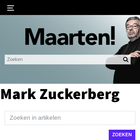
Inloggen
Ingelogd blijven
LOGIN
JE WACHTWOORD VERGETEN?
Mark Zuckerberg