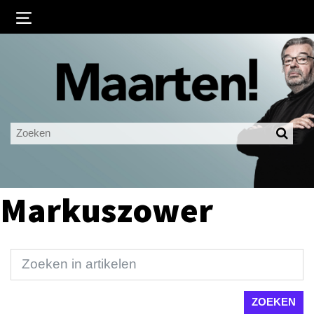
Inloggen
Ingelogd blijven
LOGIN
JE WACHTWOORD VERGETEN?
Markuszower