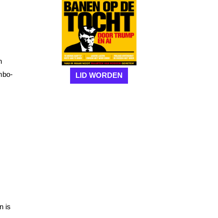
n
mbo-
LID WORDEN
n is