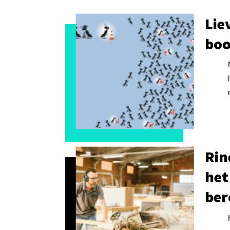
Lie
bo
Rin
het
ber