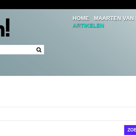
HOME
MAARTEN VAN
Inloggen
ARTIKELEN
Ingelogd blijven
LOGIN
JE WACHTWOORD VERGETEN?