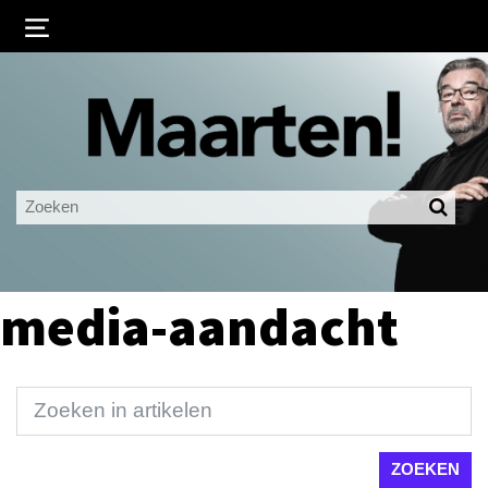
Inloggen
Ingelogd blijven
LOGIN
JE WACHTWOORD VERGETEN?
media-aandacht