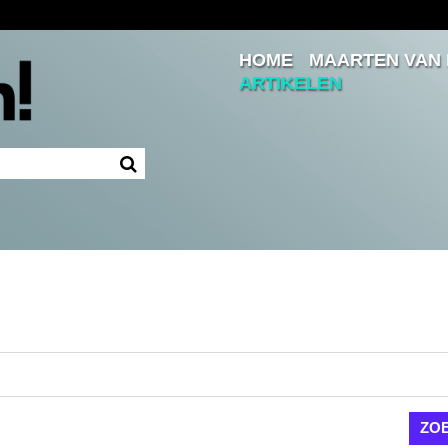
HOME
MAARTEN VAN
Inloggen
ARTIKELEN
Ingelogd blijven
LOGIN
JE WACHTWOORD VERGETEN?