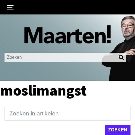
Inloggen
Ingelogd blijven
LOGIN
JE WACHTWOORD VERGETEN?
moslimangst