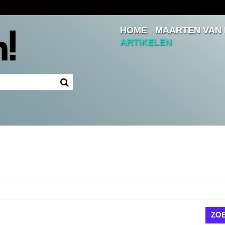
HOME
MAARTEN VAN
Inloggen
ARTIKELEN
Ingelogd blijven
LOGIN
JE WACHTWOORD VERGETEN?