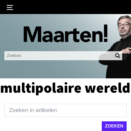
Inloggen
Ingelogd blijven
LOGIN
JE WACHTWOORD VERGETEN?
multipolaire wereld